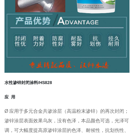
水性渗锌封闭涂料/HS828
应 用
Ø 应用于多元合金共渗涂层（高温粉末渗锌）的再次封闭；
渗锌涂层表面效果乌灰，没有色泽，本品颜色可选，光泽可
调，可大幅度提高原渗锌涂层的色泽、耐候性，抗划伤性、