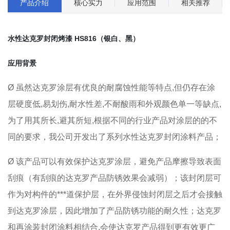
产品介绍
核心实力
应用范围
相关推荐
水性达克罗封闭烤漆 HS816（银白、黑）
应用背景
Ø 虽然达克罗涂层有优良的耐腐蚀性能等特点,但仍存在涂
层硬度低,易划伤,耐水性差,不耐酸雨和外观颜色单一等缺点,
为了用其所长,避其所短,根据不同的行业产品对涂层的的不
同的要求，我公司开发出了系列水性达克罗封闭涂料产品；
Ø 该产品可以有效保护达克罗涂层，避免产品摩擦导致表面
刮痕（有刮痕的达克罗产品防锈效果会减弱）；该封闭层可
作为对构件的***道保护层，在外界侵蚀封闭层之后才会接触
到达克罗涂层，因此增加了产品防锈功能的耐久性；达克罗
和再涂装封闭涂料相结合,会使达克罗产品得到更有效更广